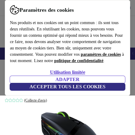
Télécharger l'application
Télécharger
Paramètres des cookies
Utilisez refurbed rapidement et facilement
Nos produits et nos cookies ont un point commun : ils sont tous
deux réutilisés. En réutilisant les cookies, nous pouvons vous
fournir un contenu optimisé qui répond mieux à vos besoins. Pour
ce faire, nous devons analyser votre comportement de navigation
au moyen de cookies tiers. Bien sûr, uniquement avec votre
Smartphones
Laptops
Tablettes
Montres connectées
Accessoires
C
consentement. Vous pouvez modifier vos
paramètres de cookies
à
tout moment. Lisez notre
politique de confidentialité
.
Accueil
Produits
Accessoires
Accessoires Ordinateur
Souris
Utilisation limitée
ADAPTER
Razer Basilisk Ultimate
ACCEPTER TOUS LES COOKIES
Dock inclus | Noir
(Collecte d'avis)