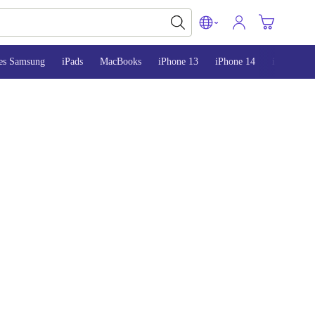
es Samsung
iPads
MacBooks
iPhone 13
iPhone 14
iPhone 15