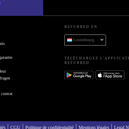
é
REFURBED EN
Luxembourg
its
garantie
TÉLÉCHARGEZ L'APPLICAT
REFURBED
deur
bfragen
 contrat
ités
CGU
Politique de confidentialité
Mentions légales
Legal N