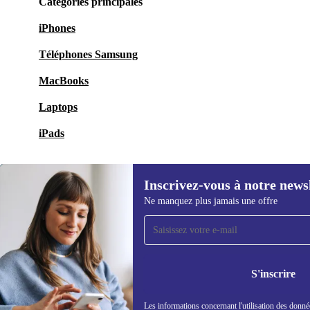
Catégories principales
iPhones
Téléphones Samsung
MacBooks
Laptops
iPads
Inscrivez-vous à notre news
Ne manquez plus jamais une offre
Recevoir offres et infos de
refurbed par mail
Ne manquez plus aucune offre.
Retrouvez les i
politique de co
S'inscrire
Les informations concernant l'utilisation des donné