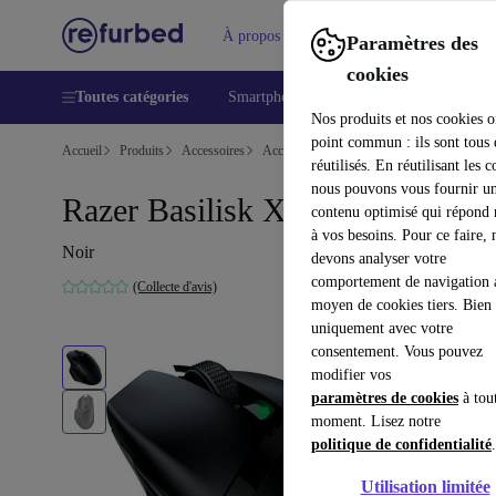
À propos
Aide
Paramètres des
cookies
Toutes catégories
Smartphones
Laptops
Tablettes
Nos produits et nos cookies o
point commun : ils sont tous
Accueil
Produits
Accessoires
Accessoires Ordinateur
Souris
réutilisés. En réutilisant les c
nous pouvons vous fournir u
Razer Basilisk X HyperSpeed
contenu optimisé qui répond
à vos besoins. Pour ce faire, 
Noir
devons analyser votre
comportement de navigation 
(Collecte d'avis)
moyen de cookies tiers. Bien 
uniquement avec votre
consentement. Vous pouvez
modifier vos
paramètres de cookies
à tou
moment. Lisez notre
politique de confidentialité
.
Utilisation limitée