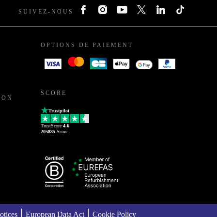
SUIVEZ-NOUS
OPTIONS DE PAIEMENT
SCORE
ION
Trustpilot
TrustScore
4.6
205885
Score
otices
European Data Act
Cookie Policy