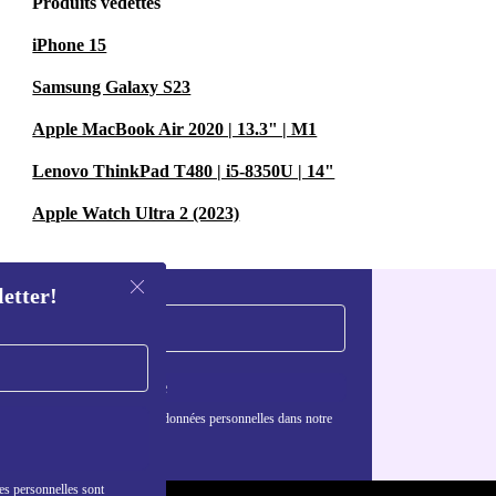
Produits vedettes
iPhone 15
Samsung Galaxy S23
Apple MacBook Air 2020 | 13.3" | M1
Lenovo ThinkPad T480 | i5-8350U | 14"
Apple Watch Ultra 2 (2023)
letter!
S'inscrire
nformations sur l'utilisation des données personnelles dans notre
nfidentialité
.
es personnelles sont