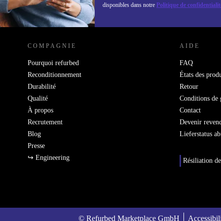
disponibles dans notre
Politique de confidentialit
REFURBED LUXEMBOURG - RETHINK NEW.
COMPAGNIE
AIDE
Pourquoi refurbed
FAQ
Reconditionnement
États des produ
Durabilité
Retour
Qualité
Conditions de 
À propos
Contact
Recrutement
Devenir reven
Blog
Lieferstatus a
Presse
↪ Engineering
Résiliation de
© Refurbed Marketplace GmbH
Accessibil