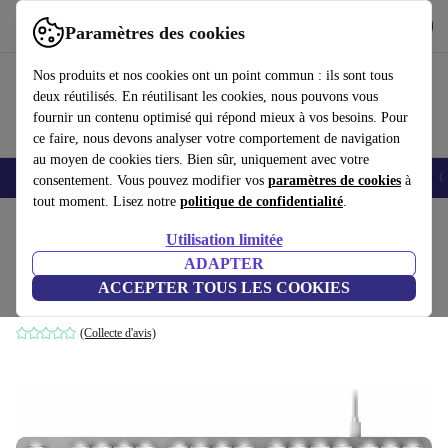
Télécharger l'application
Télécharger
Paramètres des cookies
Utilisez refurbed rapidement et facilement
Nos produits et nos cookies ont un point commun : ils sont tous
deux réutilisés. En réutilisant les cookies, nous pouvons vous
fournir un contenu optimisé qui répond mieux à vos besoins. Pour
ce faire, nous devons analyser votre comportement de navigation
au moyen de cookies tiers. Bien sûr, uniquement avec votre
Smartphones
Laptops
Tablettes
Montres connectées
Accessoires
C
consentement. Vous pouvez modifier vos
paramètres de cookies
à
tout moment. Lisez notre
politique de confidentialité
.
Accueil
Produits
Accessoires
Accessoires Ordinateur
Claviers
Utilisation limitée
ADAPTER
Razer BlackWidow Lite
ACCEPTER TOUS LES COOKIES
Razer Orange | Mercury White | US
(Collecte d'avis)