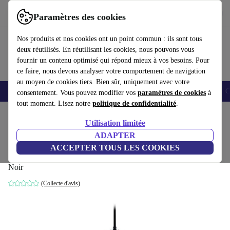
Télécharger l'application
Télécharger
Paramètres des cookies
Utilisez refurbed rapidement et facilement
Nos produits et nos cookies ont un point commun : ils sont tous
deux réutilisés. En réutilisant les cookies, nous pouvons vous
fournir un contenu optimisé qui répond mieux à vos besoins. Pour
ce faire, nous devons analyser votre comportement de navigation
au moyen de cookies tiers. Bien sûr, uniquement avec votre
Smartphones
Laptops
Tablettes
Montres connectées
Accessoires
C
consentement. Vous pouvez modifier vos
paramètres de cookies
à
tout moment. Lisez notre
politique de confidentialité
.
Accueil
Produits
Accessoires
Accessoires Ordinateur
Souris
Utilisation limitée
ADAPTER
Razer DeathAdder Elite Souris Gaming
ACCEPTER TOUS LES COOKIES
Ergonomique
Noir
(Collecte d'avis)