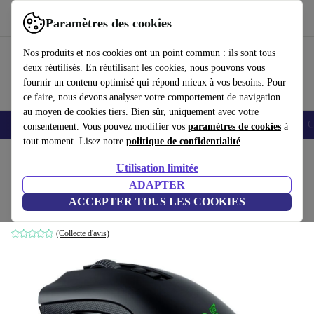
Télécharger l'application
Télécharger
Paramètres des cookies
Utilisez refurbed rapidement et facilement
Nos produits et nos cookies ont un point commun : ils sont tous
deux réutilisés. En réutilisant les cookies, nous pouvons vous
fournir un contenu optimisé qui répond mieux à vos besoins. Pour
ce faire, nous devons analyser votre comportement de navigation
au moyen de cookies tiers. Bien sûr, uniquement avec votre
Smartphones
Laptops
Tablettes
Montres connectées
Accessoires
C
consentement. Vous pouvez modifier vos
paramètres de cookies
à
tout moment. Lisez notre
politique de confidentialité
.
Accueil
Produits
Accessoires
Accessoires Ordinateur
Souris
Utilisation limitée
ADAPTER
Razer DeathAdder V2 Pro
ACCEPTER TOUS LES COOKIES
Noir
(Collecte d'avis)