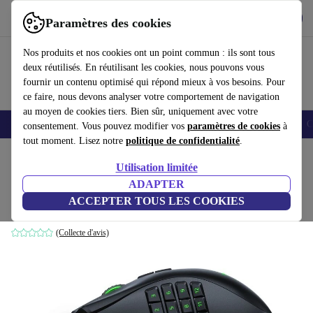
Télécharger l'application
Télécharger
Paramètres des cookies
Utilisez refurbed rapidement et facilement
Nos produits et nos cookies ont un point commun : ils sont tous
deux réutilisés. En réutilisant les cookies, nous pouvons vous
fournir un contenu optimisé qui répond mieux à vos besoins. Pour
ce faire, nous devons analyser votre comportement de navigation
au moyen de cookies tiers. Bien sûr, uniquement avec votre
Smartphones
Laptops
Tablettes
Montres connectées
Accessoires
C
consentement. Vous pouvez modifier vos
paramètres de cookies
à
tout moment. Lisez notre
politique de confidentialité
.
Accueil
Produits
Accessoires
Accessoires Ordinateur
Souris
Utilisation limitée
ADAPTER
Razer Naga Trinity
ACCEPTER TOUS LES COOKIES
Noir
(Collecte d'avis)