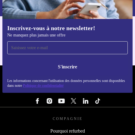
dans notre
politique de confidentialité
.
Inscrivez-vous à notre newsletter!
Téléchargez l'application refurbed
Ne manquez plus jamais une offre
Pour iOS et Android
S'inscrire
REFURBED LUXEMBOURG - RETHINK NEW.
Les informations concernant l'utilisation des données personnelles sont disponibles
dans notre
Politique de confidentialité
SUIVEZ-NOUS
COMPAGNIE
Pourquoi refurbed