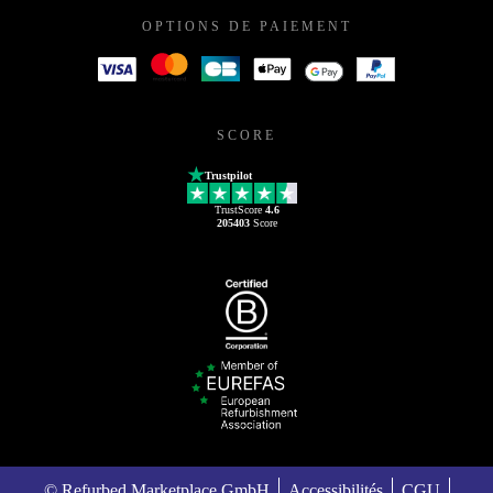
OPTIONS DE PAIEMENT
SCORE
Trustpilot
TrustScore
4.6
205403
Score
© Refurbed Marketplace GmbH
Accessibilités
CGU