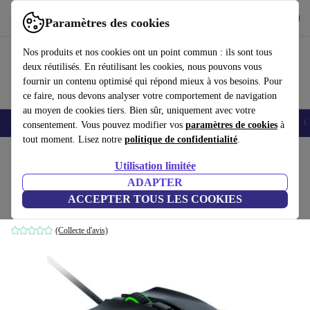
Télécharger l'application
Télécharger
Paramètres des cookies
Utilisez refurbed rapidement et facilement
Nos produits et nos cookies ont un point commun : ils sont tous
deux réutilisés. En réutilisant les cookies, nous pouvons vous
fournir un contenu optimisé qui répond mieux à vos besoins. Pour
ce faire, nous devons analyser votre comportement de navigation
au moyen de cookies tiers. Bien sûr, uniquement avec votre
Smartphones
Laptops
Tablettes
Montres connectées
Accessoires
C
consentement. Vous pouvez modifier vos
paramètres de cookies
à
tout moment. Lisez notre
politique de confidentialité
.
Accueil
Produits
Accessoires
Accessoires Ordinateur
Souris
Utilisation limitée
ADAPTER
Razer Naga X
ACCEPTER TOUS LES COOKIES
Noir
(Collecte d'avis)