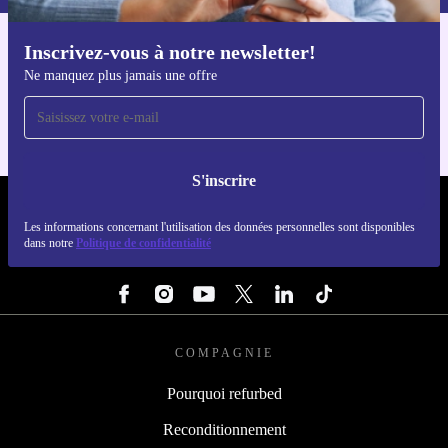
Inscrivez-vous à notre newsletter!
Téléchargez l'application refurbed
Ne manquez plus jamais une offre
Pour iOS et Android
S'inscrire
REFURBED LUXEMBOURG - RETHINK NEW.
Les informations concernant l'utilisation des données personnelles sont disponibles
dans notre
Politique de confidentialité
SUIVEZ-NOUS
COMPAGNIE
Pourquoi refurbed
Reconditionnement