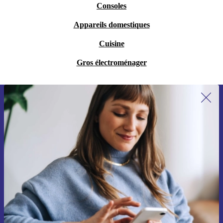
Consoles
Appareils domestiques
Cuisine
Gros électroménager
Recevoir offres et infos de refurbed
par mail
Ne manquez plus aucune offre.
S'inscrire
Retrouvez les informations sur l'utilisation des données personnelles
dans notre
politique de confidentialité
.