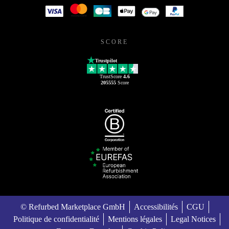
SCORE
Trustpilot
TrustScore
4.6
205555
Score
© Refurbed Marketplace GmbH
Accessibilités
CGU
Politique de confidentialité
Mentions légales
Legal Notices