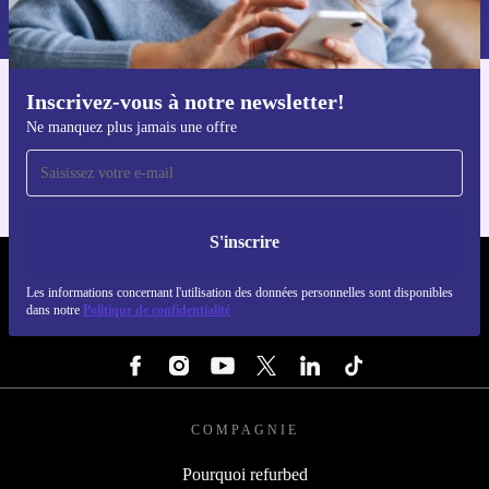
dans notre
politique de confidentialité
.
Inscrivez-vous à notre newsletter!
Téléchargez l'application refurbed
Ne manquez plus jamais une offre
Pour iOS et Android
S'inscrire
REFURBED LUXEMBOURG - RETHINK NEW.
Les informations concernant l'utilisation des données personnelles sont disponibles
dans notre
Politique de confidentialité
SUIVEZ-NOUS
COMPAGNIE
Pourquoi refurbed