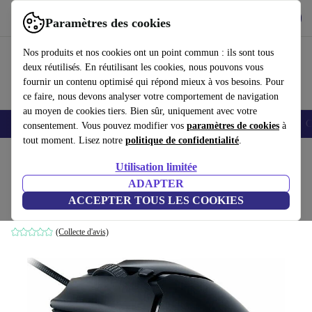
Télécharger l'application
Télécharger
Paramètres des cookies
Utilisez refurbed rapidement et facilement
Nos produits et nos cookies ont un point commun : ils sont tous
deux réutilisés. En réutilisant les cookies, nous pouvons vous
fournir un contenu optimisé qui répond mieux à vos besoins. Pour
ce faire, nous devons analyser votre comportement de navigation
au moyen de cookies tiers. Bien sûr, uniquement avec votre
Smartphones
Laptops
Tablettes
Montres connectées
Accessoires
C
consentement. Vous pouvez modifier vos
paramètres de cookies
à
tout moment. Lisez notre
politique de confidentialité
.
Accueil
Produits
Accessoires
Accessoires Ordinateur
Souris
Utilisation limitée
ADAPTER
Razer Viper Mini
ACCEPTER TOUS LES COOKIES
Noir
(Collecte d'avis)