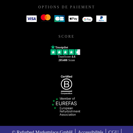
OPTIONS DE PAIEMENT
SCORE
Trustpilot
TrustScore
4.6
205408
Score
© Refurbed Marketplace GmbH
Accessibilités
CGU