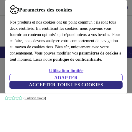
Télécharger l'application
Télécharger
Paramètres des cookies
Utilisez refurbed rapidement et facilement
Nos produits et nos cookies ont un point commun : ils sont tous
deux réutilisés. En réutilisant les cookies, nous pouvons vous
fournir un contenu optimisé qui répond mieux à vos besoins. Pour
ce faire, nous devons analyser votre comportement de navigation
au moyen de cookies tiers. Bien sûr, uniquement avec votre
Smartphones
Laptops
Tablettes
Montres connectées
Accessoires
C
consentement. Vous pouvez modifier vos
paramètres de cookies
à
tout moment. Lisez notre
politique de confidentialité
.
Accueil
Produits
Accessoires
Accessoires Ordinateur
Composants informatique
Utilisation limitée
ADAPTER
RTX 3060 Ultra
ACCEPTER TOUS LES COOKIES
12 GB GDDR6
(Collecte d'avis)