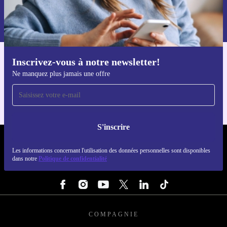
Retrouvez les informations sur l'utilisation des données personnelles
dans notre
politique de confidentialité
.
Inscrivez-vous à notre newsletter!
Téléchargez l'application refurbed
Ne manquez plus jamais une offre
Pour iOS et Android
S'inscrire
REFURBED LUXEMBOURG - RETHINK NEW.
Les informations concernant l'utilisation des données personnelles sont disponibles
dans notre
Politique de confidentialité
SUIVEZ-NOUS
COMPAGNIE