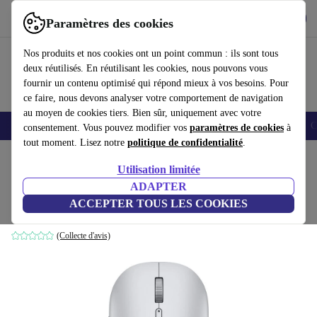
Télécharger l'application
Télécharger
Paramètres des cookies
Utilisez refurbed rapidement et facilement
Nos produits et nos cookies ont un point commun : ils sont tous
deux réutilisés. En réutilisant les cookies, nous pouvons vous
fournir un contenu optimisé qui répond mieux à vos besoins. Pour
ce faire, nous devons analyser votre comportement de navigation
au moyen de cookies tiers. Bien sûr, uniquement avec votre
Smartphones
Laptops
Tablettes
Montres connectées
Accessoires
C
consentement. Vous pouvez modifier vos
paramètres de cookies
à
tout moment. Lisez notre
politique de confidentialité
.
Accueil
Produits
Accessoires
Accessoires Ordinateur
Souris
Utilisation limitée
ADAPTER
Samsung Souris Bluetooth Slim EJ-M3400
ACCEPTER TOUS LES COOKIES
Argent
(Collecte d'avis)