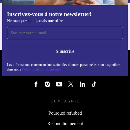
Inscrivez-vous à notre newsletter!
Téléchargez l'application refurbed
Ne manquez plus jamais une offre
Pour iOS et Android
S'inscrire
REFURBED LUXEMBOURG - RETHINK NEW.
Les informations concernant l'utilisation des données personnelles sont disponibles
dans notre
Politique de confidentialité
SUIVEZ-NOUS
COMPAGNIE
Pourquoi refurbed
Reconditionnement