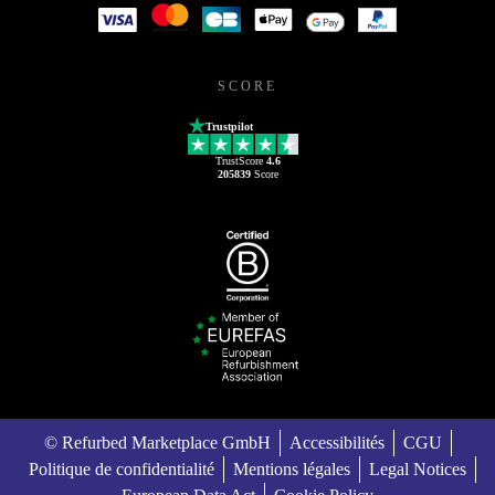
SCORE
Trustpilot
TrustScore
4.6
205839
Score
© Refurbed Marketplace GmbH
Accessibilités
CGU
Politique de confidentialité
Mentions légales
Legal Notices