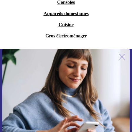
Consoles
Appareils domestiques
Cuisine
Gros électroménager
Recevoir offres et infos de refurbed
par mail
Ne manquez plus aucune offre.
S'inscrire
Retrouvez les informations sur l'utilisation des données personnelles
dans notre
politique de confidentialité
.