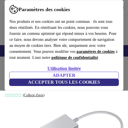
Télécharger l'application
Télécharger
Paramètres des cookies
Utilisez refurbed rapidement et facilement
Nos produits et nos cookies ont un point commun : ils sont tous
deux réutilisés. En réutilisant les cookies, nous pouvons vous
fournir un contenu optimisé qui répond mieux à vos besoins. Pour
ce faire, nous devons analyser votre comportement de navigation
au moyen de cookies tiers. Bien sûr, uniquement avec votre
Smartphones
Laptops
Tablettes
Montres connectées
Accessoires
C
consentement. Vous pouvez modifier vos
paramètres de cookies
à
tout moment. Lisez notre
politique de confidentialité
.
Accueil
Produits
Accessoires
Accessoires Ordinateur
Utilisation limitée
ADAPTER
Samsung adaptateur multiport EE-P5400
ACCEPTER TOUS LES COOKIES
Argent
(Collecte d'avis)