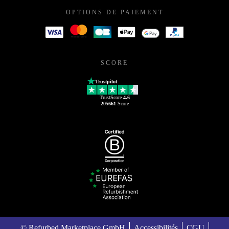
OPTIONS DE PAIEMENT
SCORE
Trustpilot
TrustScore
4.6
205661
Score
© Refurbed Marketplace GmbH
Accessibilités
CGU