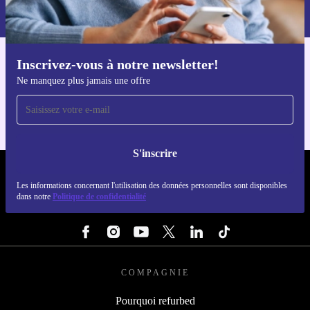
dans notre
politique de confidentialité
.
Inscrivez-vous à notre newsletter!
Téléchargez l'application refurbed
Ne manquez plus jamais une offre
Pour iOS et Android
S'inscrire
REFURBED LUXEMBOURG - RETHINK NEW.
Les informations concernant l'utilisation des données personnelles sont disponibles
dans notre
Politique de confidentialité
SUIVEZ-NOUS
COMPAGNIE
Pourquoi refurbed