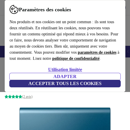
Télécharger l'application
Télécharger
Paramètres des cookies
Utilisez refurbed rapidement et facilement
Nos produits et nos cookies ont un point commun : ils sont tous
deux réutilisés. En réutilisant les cookies, nous pouvons vous
fournir un contenu optimisé qui répond mieux à vos besoins. Pour
ce faire, nous devons analyser votre comportement de navigation
au moyen de cookies tiers. Bien sûr, uniquement avec votre
Smartphones
Laptops
Tablettes
Montres connectées
Accessoires
C
consentement. Vous pouvez modifier vos
paramètres de cookies
à
tout moment. Lisez notre
politique de confidentialité
.
Accueil
Produits
Accessoires
Accessoires Ordinateur
Utilisation limitée
ADAPTER
Samsung SSD portable T5
ACCEPTER TOUS LES COOKIES
500 GB SSD | Bleu
(2 avis)