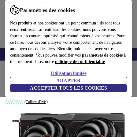
Télécharger l'application
Télécharger
Paramètres des cookies
Utilisez refurbed rapidement et facilement
Nos produits et nos cookies ont un point commun : ils sont tous
deux réutilisés. En réutilisant les cookies, nous pouvons vous
fournir un contenu optimisé qui répond mieux à vos besoins. Pour
ce faire, nous devons analyser votre comportement de navigation
au moyen de cookies tiers. Bien sûr, uniquement avec votre
Smartphones
Laptops
Tablettes
Montres connectées
Accessoires
C
consentement. Vous pouvez modifier vos
paramètres de cookies
à
tout moment. Lisez notre
politique de confidentialité
.
Accueil
Produits
Accessoires
Accessoires Ordinateur
Composants informatique
Utilisation limitée
ADAPTER
Sapphire Pulse Radeon RX 6600
ACCEPTER TOUS LES COOKIES
8 GB GDDR6
(Collecte d'avis)