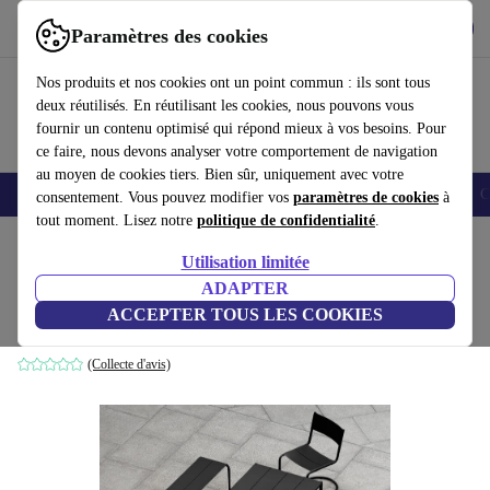
Télécharger l'application
Télécharger
Paramètres des cookies
Utilisez refurbed rapidement et facilement
Nos produits et nos cookies ont un point commun : ils sont tous
deux réutilisés. En réutilisant les cookies, nous pouvons vous
fournir un contenu optimisé qui répond mieux à vos besoins. Pour
ce faire, nous devons analyser votre comportement de navigation
au moyen de cookies tiers. Bien sûr, uniquement avec votre
Smartphones
Laptops
Tablettes
Montres connectées
Accessoires
C
consentement. Vous pouvez modifier vos
paramètres de cookies
à
tout moment. Lisez notre
politique de confidentialité
.
Accueil
Produits
Ménage
Meubles
Utilisation limitée
ADAPTER
Sine Stuhl empilable noir
ACCEPTER TOUS LES COOKIES
noir
(Collecte d'avis)