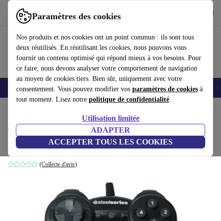
Télécharger l'application
Télécharger
Paramètres des cookies
Utilisez refurbed rapidement et facilement
Nos produits et nos cookies ont un point commun : ils sont tous
deux réutilisés. En réutilisant les cookies, nous pouvons vous
fournir un contenu optimisé qui répond mieux à vos besoins. Pour
ce faire, nous devons analyser votre comportement de navigation
au moyen de cookies tiers. Bien sûr, uniquement avec votre
Smartphones
Laptops
Tablettes
Montres connectées
Accessoires
C
consentement. Vous pouvez modifier vos
paramètres de cookies
à
tout moment. Lisez notre
politique de confidentialité
.
Accueil
Produits
Accessoires
Accessoires Ordinateur
Utilisation limitée
ADAPTER
SteelSeries 3GC
ACCEPTER TOUS LES COOKIES
Noir
(Collecte d'avis)