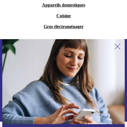
Appareils domestiques
Cuisine
Gros électroménager
Recevoir offres et infos de refurbed
par mail
Ne manquez plus aucune offre.
S'inscrire
Retrouvez les informations sur l'utilisation des données personnelles
dans notre
politique de confidentialité
.