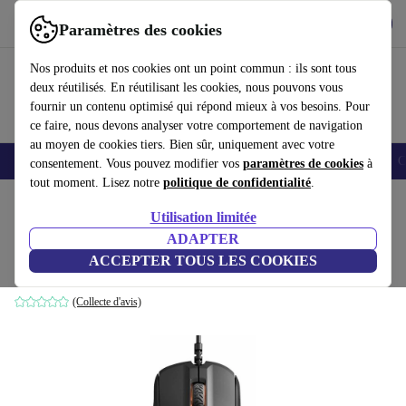
Télécharger l'application
Télécharger
Paramètres des cookies
Utilisez refurbed rapidement et facilement
Nos produits et nos cookies ont un point commun : ils sont tous
deux réutilisés. En réutilisant les cookies, nous pouvons vous
fournir un contenu optimisé qui répond mieux à vos besoins. Pour
ce faire, nous devons analyser votre comportement de navigation
au moyen de cookies tiers. Bien sûr, uniquement avec votre
Smartphones
Laptops
Tablettes
Montres connectées
Accessoires
C
consentement. Vous pouvez modifier vos
paramètres de cookies
à
tout moment. Lisez notre
politique de confidentialité
.
Accueil
Produits
Accessoires
Accessoires Ordinateur
Souris
Utilisation limitée
ADAPTER
SteelSeries Rival 310
ACCEPTER TOUS LES COOKIES
Noir
(Collecte d'avis)