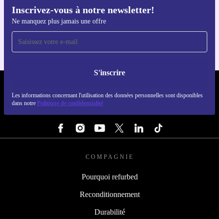
Inscrivez-vous à notre newsletter!
Téléchargez l'application refurbed
Ne manquez plus jamais une offre
Pour iOS et Android
S'inscrire
REFURBED LUXEMBOURG - RETHINK NEW.
Les informations concernant l'utilisation des données personnelles sont disponibles
dans notre
Politique de confidentialité
SUIVEZ-NOUS
COMPAGNIE
Pourquoi refurbed
Reconditionnement
Durabilité