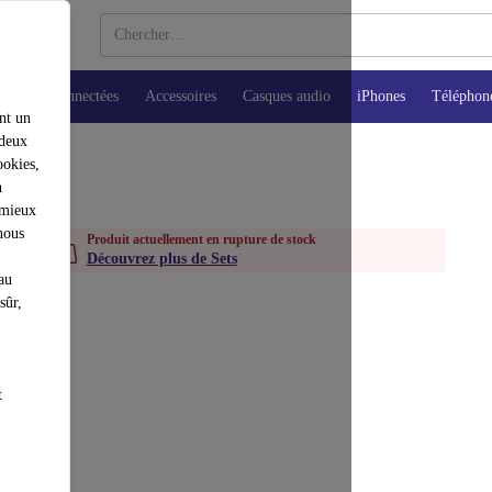
Montres connectées
Accessoires
Casques audio
iPhones
Téléphon
nt un
 deux
ookies,
n
 mieux
nous
Produit actuellement en rupture de stock
Découvrez plus de Sets
au
sûr,
t