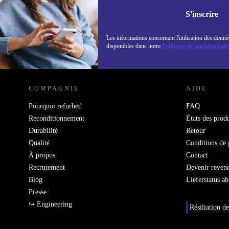
Retrouvez les i
politique de co
S'inscrire
Les informations concernant l'utilisation des donné
disponibles dans notre
Politique de confidentialit
REFURBED LUXEMBOURG - RETHINK NEW.
COMPAGNIE
AIDE
Pourquoi refurbed
FAQ
Reconditionnement
États des produ
Durabilité
Retour
Qualité
Conditions de 
À propos
Contact
Recrutement
Devenir reven
Blog
Lieferstatus a
Presse
↪ Engineering
Résiliation de