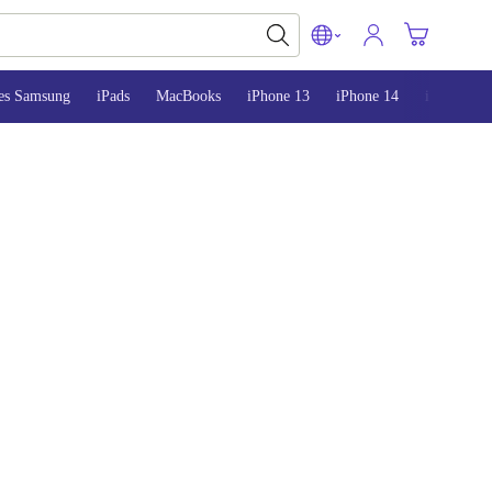
es Samsung
iPads
MacBooks
iPhone 13
iPhone 14
iPhone 15