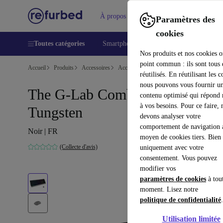
À propos
Aide
Paramètres des
cookies
Toutes catégories
Smartphones
Laptops
Tablettes
Nos produits et nos cookies o
point commun : ils sont tous
Accueil
Produits
Accessoires
Accessoires Ordinateur
Sets
réutilisés. En réutilisant les c
nous pouvons vous fournir u
The G-Lab Combo Gaming
contenu optimisé qui répond
à vos besoins. Pour ce faire, 
Tungsten
devons analyser votre
comportement de navigation 
Noir | FR
moyen de cookies tiers. Bien 
(Collecte d'avis)
uniquement avec votre
consentement. Vous pouvez
modifier vos
paramètres de cookies
à tou
moment. Lisez notre
politique de confidentialité
.
Utilisation limitée