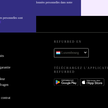
nformations sur l'utilisation des données personnelles dans notre
nfidentialité
.
es personnelles sont
é
REFURBED EN
Luxembourg
its
garantie
TÉLÉCHARGEZ L'APPLICAT
REFURBED
deur
bfragen
 contrat