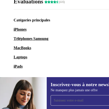
Évaluations
(4.6)
Catégories principales
iPhones
Téléphones Samsung
MacBooks
Laptops
iPads
Inscrivez-vous à notre news
Ne manquez plus jamais une offre
Recevoir offres et infos de
refurbed par mail
Ne manquez plus aucune offre.