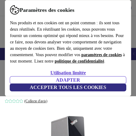
Télécharger l'application
Télécharger
Paramètres des cookies
Utilisez refurbed rapidement et facilement
Nos produits et nos cookies ont un point commun : ils sont tous
deux réutilisés. En réutilisant les cookies, nous pouvons vous
fournir un contenu optimisé qui répond mieux à vos besoins. Pour
ce faire, nous devons analyser votre comportement de navigation
au moyen de cookies tiers. Bien sûr, uniquement avec votre
Smartphones
Laptops
Tablettes
Montres connectées
Accessoires
C
consentement. Vous pouvez modifier vos
paramètres de cookies
à
tout moment. Lisez notre
politique de confidentialité
.
Accueil
Produits
Accessoires
Accessoires Ordinateur
Utilisation limitée
ADAPTER
Lenovo ThinkPad OneLink Pro
ACCEPTER TOUS LES COOKIES
90 W
(Collecte d'avis)