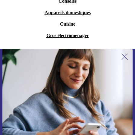
Consoles
Appareils domestiques
Cuisine
Gros électroménager
Recevoir offres et infos de refurbed
par mail
Ne manquez plus aucune offre.
S'inscrire
Retrouvez les informations sur l'utilisation des données personnelles
dans notre
politique de confidentialité
.