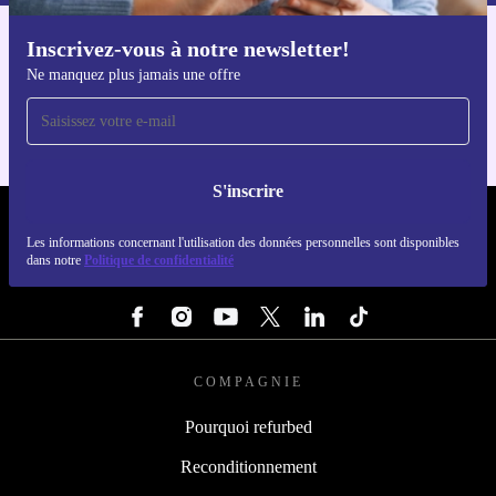
Inscrivez-vous à notre newsletter!
Téléchargez l'application refurbed
Ne manquez plus jamais une offre
Pour iOS et Android
S'inscrire
REFURBED LUXEMBOURG - RETHINK NEW.
Les informations concernant l'utilisation des données personnelles sont disponibles
dans notre
Politique de confidentialité
SUIVEZ-NOUS
COMPAGNIE
Pourquoi refurbed
Reconditionnement