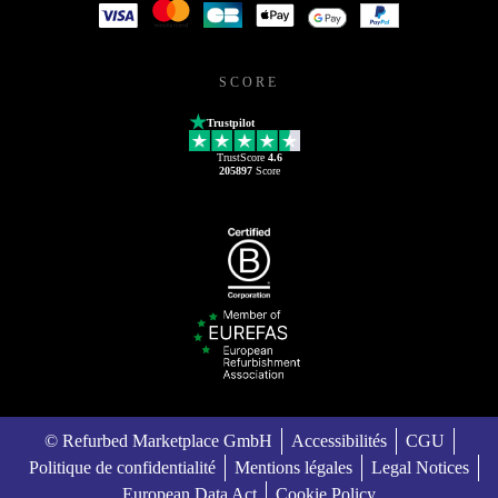
SCORE
Trustpilot
TrustScore
4.6
205897
Score
© Refurbed Marketplace GmbH
Accessibilités
CGU
Politique de confidentialité
Mentions légales
Legal Notices
European Data Act
Cookie Policy