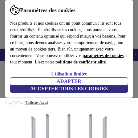
Télécharger l'application
Télécharger
Paramètres des cookies
Utilisez refurbed rapidement et facilement
Nos produits et nos cookies ont un point commun : ils sont tous
deux réutilisés. En réutilisant les cookies, nous pouvons vous
fournir un contenu optimisé qui répond mieux à vos besoins. Pour
ce faire, nous devons analyser votre comportement de navigation
au moyen de cookies tiers. Bien sûr, uniquement avec votre
Smartphones
Laptops
Tablettes
Montres connectées
Accessoires
C
consentement. Vous pouvez modifier vos
paramètres de cookies
à
tout moment. Lisez notre
politique de confidentialité
.
Accueil
Produits
Accessoires
Accessoires Ordinateur
Utilisation limitée
ADAPTER
TP-Link Archer C60
ACCEPTER TOUS LES COOKIES
Blanc
(Collecte d'avis)