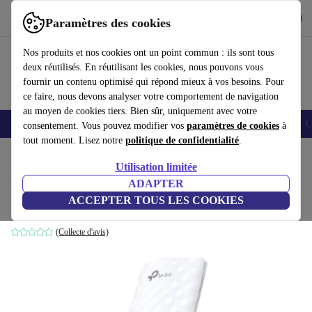
Télécharger l'application
Télécharger
Paramètres des cookies
Utilisez refurbed rapidement et facilement
Nos produits et nos cookies ont un point commun : ils sont tous
deux réutilisés. En réutilisant les cookies, nous pouvons vous
fournir un contenu optimisé qui répond mieux à vos besoins. Pour
ce faire, nous devons analyser votre comportement de navigation
au moyen de cookies tiers. Bien sûr, uniquement avec votre
Smartphones
Laptops
Tablettes
Montres connectées
Accessoires
C
consentement. Vous pouvez modifier vos
paramètres de cookies
à
tout moment. Lisez notre
politique de confidentialité
.
Accueil
Produits
Accessoires
Accessoires Ordinateur
Utilisation limitée
ADAPTER
TP-Link RE190
ACCEPTER TOUS LES COOKIES
Blanc
(Collecte d'avis)