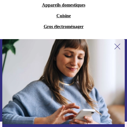
Appareils domestiques
Cuisine
Gros électroménager
Recevoir offres et infos de refurbed
par mail
Ne manquez plus aucune offre.
S'inscrire
Retrouvez les informations sur l'utilisation des données personnelles
dans notre
politique de confidentialité
.