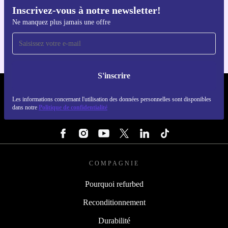
Inscrivez-vous à notre newsletter!
Téléchargez l'application refurbed
Ne manquez plus jamais une offre
Pour iOS et Android
S'inscrire
REFURBED LUXEMBOURG - RETHINK NEW.
Les informations concernant l'utilisation des données personnelles sont disponibles
dans notre
Politique de confidentialité
SUIVEZ-NOUS
COMPAGNIE
Pourquoi refurbed
Reconditionnement
Durabilité