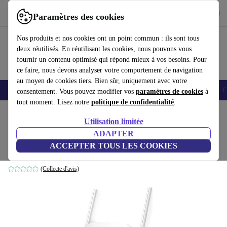
Télécharger l'application
Télécharger
Paramètres des cookies
Utilisez refurbed rapidement et facilement
Nos produits et nos cookies ont un point commun : ils sont tous
deux réutilisés. En réutilisant les cookies, nous pouvons vous
fournir un contenu optimisé qui répond mieux à vos besoins. Pour
ce faire, nous devons analyser votre comportement de navigation
au moyen de cookies tiers. Bien sûr, uniquement avec votre
Smartphones
Laptops
Tablettes
Montres connectées
Accessoires
C
consentement. Vous pouvez modifier vos
paramètres de cookies
à
tout moment. Lisez notre
politique de confidentialité
.
Accueil
Produits
Accessoires
Accessoires Ordinateur
Utilisation limitée
ADAPTER
TP-Link RE205
ACCEPTER TOUS LES COOKIES
Blanc
(Collecte d'avis)