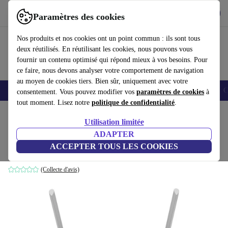
Télécharger l'application
Télécharger
Paramètres des cookies
Utilisez refurbed rapidement et facilement
Nos produits et nos cookies ont un point commun : ils sont tous
deux réutilisés. En réutilisant les cookies, nous pouvons vous
fournir un contenu optimisé qui répond mieux à vos besoins. Pour
ce faire, nous devons analyser votre comportement de navigation
au moyen de cookies tiers. Bien sûr, uniquement avec votre
Smartphones
Laptops
Tablettes
Montres connectées
Accessoires
C
consentement. Vous pouvez modifier vos
paramètres de cookies
à
tout moment. Lisez notre
politique de confidentialité
.
Accueil
Produits
Accessoires
Accessoires Ordinateur
Utilisation limitée
ADAPTER
TP-Link TD-W8961N
ACCEPTER TOUS LES COOKIES
Blanc
(Collecte d'avis)