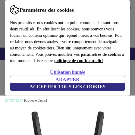
Télécharger l'application
Télécharger
Paramètres des cookies
Utilisez refurbed rapidement et facilement
Nos produits et nos cookies ont un point commun : ils sont tous
deux réutilisés. En réutilisant les cookies, nous pouvons vous
fournir un contenu optimisé qui répond mieux à vos besoins. Pour
ce faire, nous devons analyser votre comportement de navigation
au moyen de cookies tiers. Bien sûr, uniquement avec votre
Smartphones
Laptops
Tablettes
Montres connectées
Accessoires
C
consentement. Vous pouvez modifier vos
paramètres de cookies
à
tout moment. Lisez notre
politique de confidentialité
.
Accueil
Produits
Accessoires
Accessoires Ordinateur
Utilisation limitée
ADAPTER
TP-Link TL-MR150
ACCEPTER TOUS LES COOKIES
Noir
(Collecte d'avis)