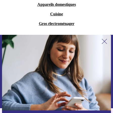
Appareils domestiques
Cuisine
Gros électroménager
Recevoir offres et infos de refurbed
par mail
Ne manquez plus aucune offre.
S'inscrire
Retrouvez les informations sur l'utilisation des données personnelles
dans notre
politique de confidentialité
.