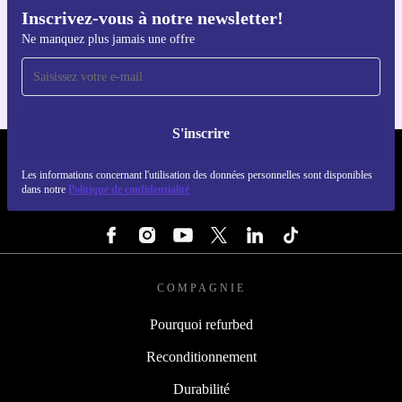
Inscrivez-vous à notre newsletter!
Téléchargez l'application refurbed
Ne manquez plus jamais une offre
Pour iOS et Android
S'inscrire
REFURBED LUXEMBOURG - RETHINK NEW.
Les informations concernant l'utilisation des données personnelles sont disponibles
dans notre
Politique de confidentialité
SUIVEZ-NOUS
COMPAGNIE
Pourquoi refurbed
Reconditionnement
Durabilité