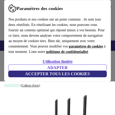
Télécharger l'application
Télécharger
Paramètres des cookies
Utilisez refurbed rapidement et facilement
Nos produits et nos cookies ont un point commun : ils sont tous
deux réutilisés. En réutilisant les cookies, nous pouvons vous
fournir un contenu optimisé qui répond mieux à vos besoins. Pour
ce faire, nous devons analyser votre comportement de navigation
au moyen de cookies tiers. Bien sûr, uniquement avec votre
Smartphones
Laptops
Tablettes
Montres connectées
Accessoires
C
consentement. Vous pouvez modifier vos
paramètres de cookies
à
tout moment. Lisez notre
politique de confidentialité
.
Accueil
Produits
Accessoires
Accessoires Ordinateur
Utilisation limitée
ADAPTER
TP-Link TL-WR940N
ACCEPTER TOUS LES COOKIES
Noir
(Collecte d'avis)