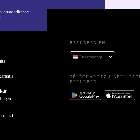
es personnelles sont
é
REFURBED EN
Luxembourg
its
garantie
TÉLÉCHARGEZ L'APPLICAT
REFURBED
deur
bfragen
 contrat