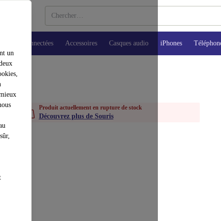
Montres connectées
Accessoires
Casques audio
iPhones
Téléphon
nt un
 deux
ookies,
n
 mieux
nous
Produit actuellement en rupture de stock
Découvrez plus de Souris
au
sûr,
t