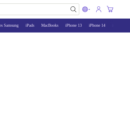
es Samsung
iPads
MacBooks
iPhone 13
iPhone 14
iPhone 15