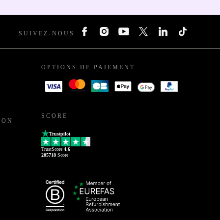
SUIVEZ-NOUS
OPTIONS DE PAIEMENT
SCORE
ION
Trustpilot
TrustScore
4.6
205718
Score