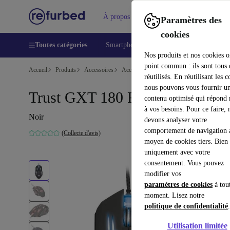
À propos
Aide
Paramètres des
cookies
Toutes catégories
Smartphones
Laptops
Tablettes
Nos produits et nos cookies o
point commun : ils sont tous
Accueil
Produits
Accessoires
Accessoires Ordinateur
Souris
réutilisés. En réutilisant les c
nous pouvons vous fournir u
Trust GXT 180 Rava
contenu optimisé qui répond
à vos besoins. Pour ce faire, 
Noir
devons analyser votre
comportement de navigation 
(Collecte d'avis)
moyen de cookies tiers. Bien 
uniquement avec votre
consentement. Vous pouvez
modifier vos
paramètres de cookies
à tou
moment. Lisez notre
politique de confidentialité
.
Utilisation limitée