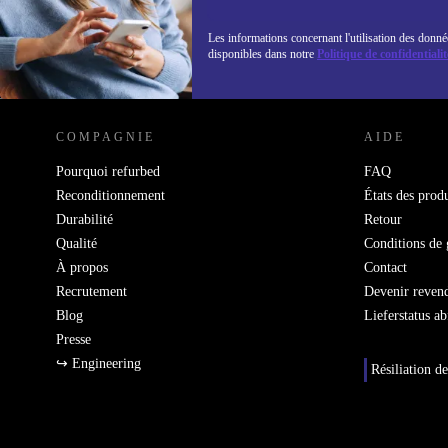
Les informations concernant l'utilisation des donné
disponibles dans notre
Politique de confidentialit
REFURBED LUXEMBOURG - RETHINK NEW.
COMPAGNIE
AIDE
Pourquoi refurbed
FAQ
Reconditionnement
États des produ
Durabilité
Retour
Qualité
Conditions de 
À propos
Contact
Recrutement
Devenir reven
Blog
Lieferstatus a
Presse
↪ Engineering
Résiliation de