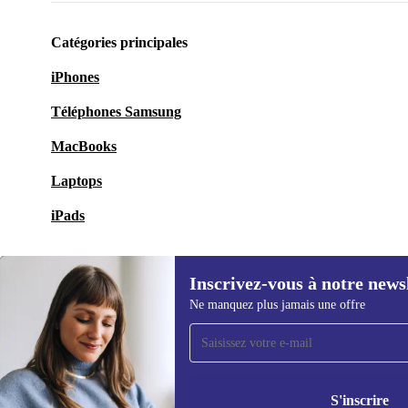
Catégories principales
iPhones
Téléphones Samsung
MacBooks
Laptops
iPads
Inscrivez-vous à notre news
Ne manquez plus jamais une offre
Recevoir offres et infos de
refurbed par mail
Ne manquez plus aucune offre.
Retrouvez les i
politique de co
S'inscrire