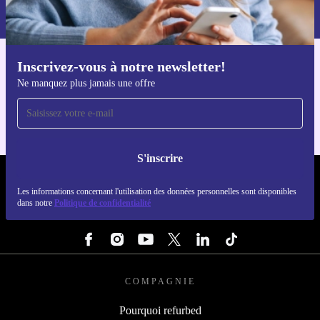
dans notre
politique de confidentialité
.
Inscrivez-vous à notre newsletter!
Téléchargez l'application refurbed
Ne manquez plus jamais une offre
Pour iOS et Android
S'inscrire
REFURBED LUXEMBOURG - RETHINK NEW.
Les informations concernant l'utilisation des données personnelles sont disponibles
dans notre
Politique de confidentialité
SUIVEZ-NOUS
COMPAGNIE
Pourquoi refurbed