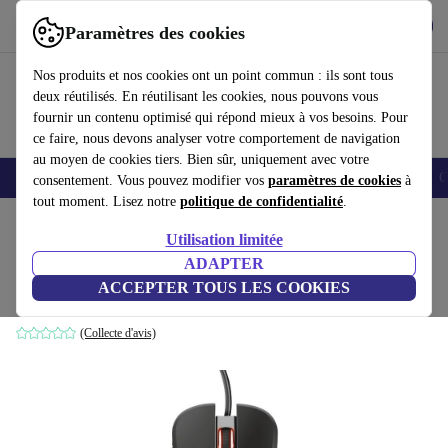
Télécharger l'application
Télécharger
Paramètres des cookies
Utilisez refurbed rapidement et facilement
Nos produits et nos cookies ont un point commun : ils sont tous
deux réutilisés. En réutilisant les cookies, nous pouvons vous
fournir un contenu optimisé qui répond mieux à vos besoins. Pour
ce faire, nous devons analyser votre comportement de navigation
au moyen de cookies tiers. Bien sûr, uniquement avec votre
Smartphones
Laptops
Tablettes
Montres connectées
Accessoires
C
consentement. Vous pouvez modifier vos
paramètres de cookies
à
tout moment. Lisez notre
politique de confidentialité
.
Accueil
Produits
Accessoires
Accessoires Ordinateur
Souris
Utilisation limitée
ADAPTER
Trust GXT 970 Morfix
ACCEPTER TOUS LES COOKIES
Noir
(Collecte d'avis)