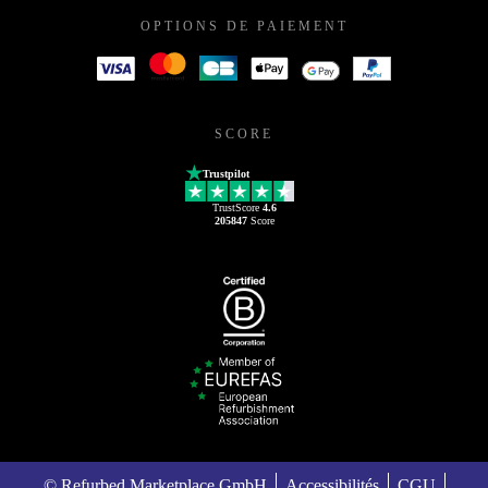
OPTIONS DE PAIEMENT
SCORE
Trustpilot
TrustScore
4.6
205847
Score
© Refurbed Marketplace GmbH
Accessibilités
CGU