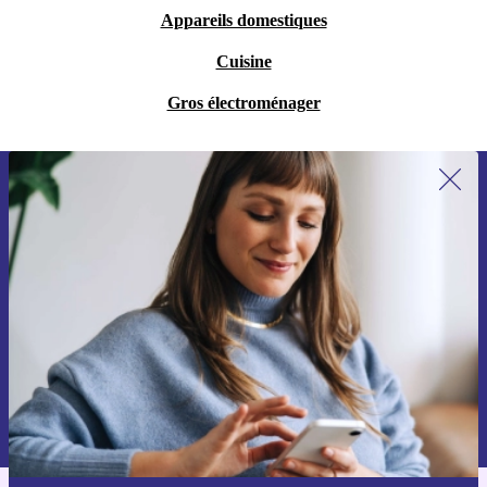
Appareils domestiques
Cuisine
Gros électroménager
Recevoir offres et infos de refurbed
par mail
Ne manquez plus aucune offre.
S'inscrire
Retrouvez les informations sur l'utilisation des données personnelles
dans notre
politique de confidentialité
.