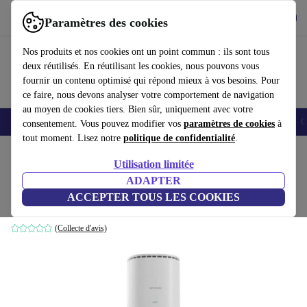
Télécharger l'application
Télécharger
Paramètres des cookies
Utilisez refurbed rapidement et facilement
Nos produits et nos cookies ont un point commun : ils sont tous
deux réutilisés. En réutilisant les cookies, nous pouvons vous
fournir un contenu optimisé qui répond mieux à vos besoins. Pour
ce faire, nous devons analyser votre comportement de navigation
au moyen de cookies tiers. Bien sûr, uniquement avec votre
Smartphones
Laptops
Tablettes
Montres connectées
Accessoires
C
consentement. Vous pouvez modifier vos
paramètres de cookies
à
tout moment. Lisez notre
politique de confidentialité
.
Accueil
Produits
Accessoires
Accessoires Ordinateur
Utilisation limitée
ADAPTER
Vodafone GigaCube
ACCEPTER TOUS LES COOKIES
Blanc
(Collecte d'avis)