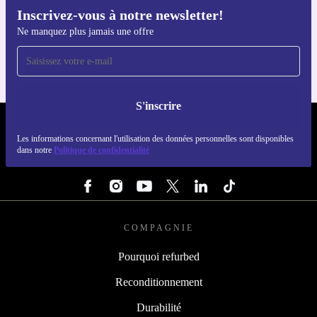
Inscrivez-vous à notre newsletter!
Téléchargez l'application refurbed
Ne manquez plus jamais une offre
Pour iOS et Android
S'inscrire
REFURBED LUXEMBOURG - RETHINK NEW.
Les informations concernant l'utilisation des données personnelles sont disponibles
dans notre
Politique de confidentialité
SUIVEZ-NOUS
COMPAGNIE
Pourquoi refurbed
Reconditionnement
Durabilité