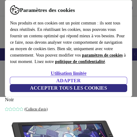
Télécharger l'application
Télécharger
Paramètres des cookies
Utilisez refurbed rapidement et facilement
Nos produits et nos cookies ont un point commun : ils sont tous
deux réutilisés. En réutilisant les cookies, nous pouvons vous
fournir un contenu optimisé qui répond mieux à vos besoins. Pour
ce faire, nous devons analyser votre comportement de navigation
au moyen de cookies tiers. Bien sûr, uniquement avec votre
Smartphones
Laptops
Tablettes
Montres connectées
Accessoires
C
consentement. Vous pouvez modifier vos
paramètres de cookies
à
tout moment. Lisez notre
politique de confidentialité
.
Accueil
Produits
Accessoires
Accessoires Ordinateur
Utilisation limitée
ADAPTER
XP-Pen Artist Display 22E Pro | Tablette
ACCEPTER TOUS LES COOKIES
graphique
Noir
(Collecte d'avis)