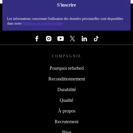
S'inscrire
REFURBED LUXEMBOURG - RETHINK NEW.
Les informations concernant l'utilisation des données personnelles sont disponibles
dans notre
Politique de confidentialité
SUIVEZ-NOUS
COMPAGNIE
Pourquoi refurbed
Reconditionnement
Durabilité
Qualité
À propos
Recrutement
Blog