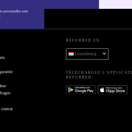
es personnelles sont
é
REFURBED EN
Luxembourg
its
garantie
TÉLÉCHARGEZ L'APPLICAT
REFURBED
deur
bfragen
 contrat