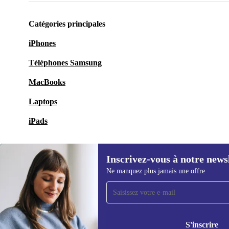
Catégories principales
iPhones
Téléphones Samsung
MacBooks
Laptops
iPads
Inscrivez-vous à notre news
Ne manquez plus jamais une offre
Recevoir offres et infos de
refurbed par mail
Ne manquez plus aucune offre.
Retrouvez les i
politique de co
S'inscrire