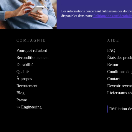
Les informations concernant l'utilisation des donné
disponibles dans notre
Politique de confidentialit
REFURBED LUXEMBOURG - RETHINK NEW.
COMPAGNIE
AIDE
Pourquoi refurbed
FAQ
Reconditionnement
États des produ
Durabilité
Retour
Qualité
Conditions de 
À propos
Contact
Recrutement
Devenir reven
Blog
Lieferstatus a
Presse
↪ Engineering
Résiliation de