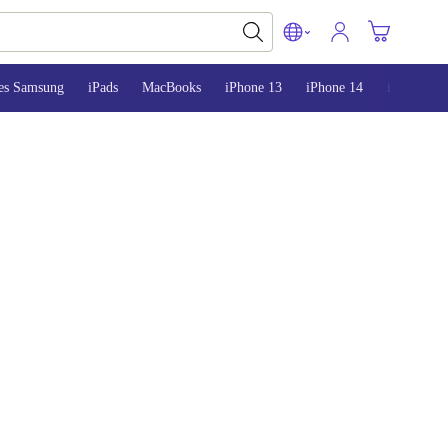
es Samsung
iPads
MacBooks
iPhone 13
iPhone 14
iPhone 15