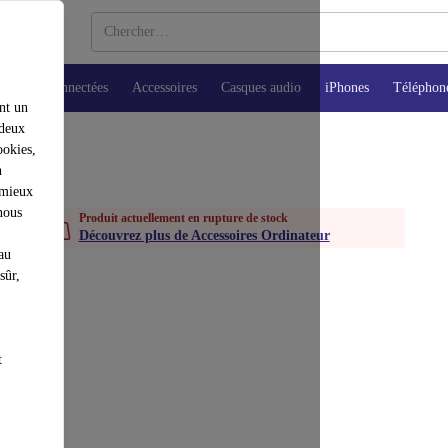
Montres connectées
Accessoires
Casques audio
iPhones
Téléphon
nt un
 deux
ookies,
n
 mieux
nous
Produit actuellement en rupture de stock
Découvrez plus de Accessoires Ordinateur
au
sûr,
t