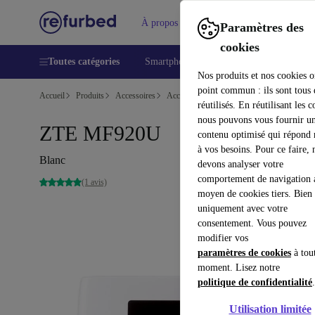
À propos
Aide
Paramètres des
cookies
Toutes catégories
Smartphones
Laptops
Tablettes
Nos produits et nos cookies o
point commun : ils sont tous
Accueil
Produits
Accessoires
Accessoires Ordinateur
réutilisés. En réutilisant les c
nous pouvons vous fournir u
ZTE MF920U
contenu optimisé qui répond
à vos besoins. Pour ce faire, 
Blanc
devons analyser votre
comportement de navigation 
(1 avis)
moyen de cookies tiers. Bien 
uniquement avec votre
consentement. Vous pouvez
modifier vos
paramètres de cookies
à tou
moment. Lisez notre
politique de confidentialité
.
Utilisation limitée