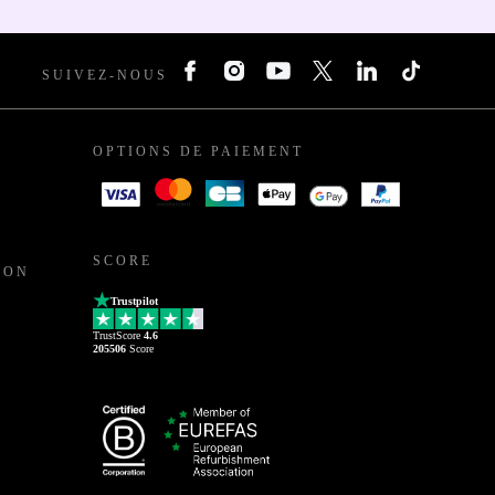
SUIVEZ-NOUS
OPTIONS DE PAIEMENT
SCORE
ION
Trustpilot
TrustScore
4.6
205506
Score