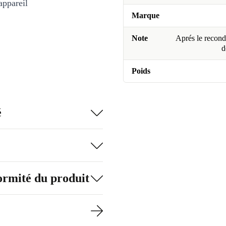
appareil
Marque
Note
Aprés le recondi
d
Poids
é
formité du produit