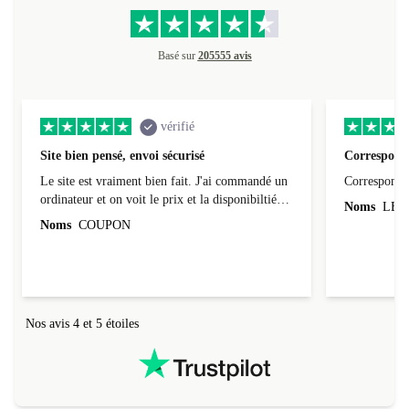
Basé sur
205555 avis
vérifié
Site bien pensé, envoi sécurisé
Correspond 
Le site est vraiment bien fait. J'ai commandé un
Correspond à
ordinateur et on voit le prix et la disponibiltié
Noms
LEO
évoluer au fil des caractéristiques choisies.
Noms
COUPON
L'envoi de l'ordinateur s'est fait dans les délais.
Le suivi du colis fonctionnait parfaitement.
Nos avis 4 et 5 étoiles