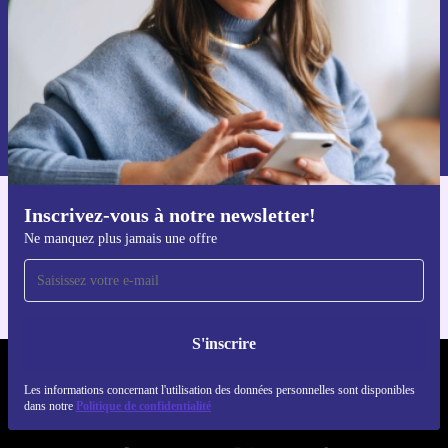
S'inscrire
Retrouvez les informations sur l'utilisation des données personnelles
dans notre
politique de confidentialité
.
Inscrivez-vous à notre newsletter!
Téléchargez l'application refurbed
Ne manquez plus jamais une offre
Pour iOS et Android
S'inscrire
REFURBED LUXEMBOURG - RETHINK NEW.
Les informations concernant l'utilisation des données personnelles sont disponibles
dans notre
Politique de confidentialité
SUIVEZ-NOUS