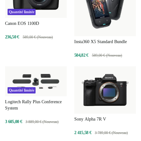
Quantité limitée
Canon EOS 1100D
236,50 €
589,00 € (Nouveau)
Insta360 X5 Standard Bundle
504,82 €
589,00 € (Nouveau)
Quantité limitée
Logitech Rally Plus Conference
System
Sony Alpha 7R V
3 605,00 €
3 889,00 € (Nouveau)
2 415,58 €
3 789,00 € (Nouveau)