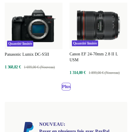
Quantité limitée
Quantité limitée
Canon EF 24-70mm 2.8 II L
Panasonic Lumix DC-S5II
USM
1 368,82 €
1 699,00 € (Nouveau)
1 314,00 €
1 899,00 € (Nouveau)
Plus
NOUVEAU:
Payer en plusieurs fois avec PayPal