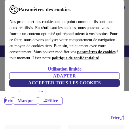
Télécharger l'application
Télécharger
Paramètres des cookies
Utilisez refurbed rapidement et facilement
Nos produits et nos cookies ont un point commun : ils sont tous
deux réutilisés. En réutilisant les cookies, nous pouvons vous
fournir un contenu optimisé qui répond mieux à vos besoins. Pour
ce faire, nous devons analyser votre comportement de navigation
au moyen de cookies tiers. Bien sûr, uniquement avec votre
Smartphones
Laptops
Tablettes
Montres connectées
Accessoires
C
consentement. Vous pouvez modifier vos
paramètres de cookies
à
tout moment. Lisez notre
politique de confidentialité
.
Accueil
Produits
Utilisation limitée
Appareils photo:
ADAPTER
ACCEPTER TOUS LES COOKIES
Appareils photo reconditionnés de haute qualité et à prix avantageux. Le
choix le plus durable, garanti 12 mois minimum
Prix
Marque
Filtre
Trier