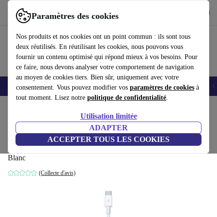
Télécharger l'application
Télécharger
Paramètres des cookies
Utilisez refurbed rapidement et facilement
Nos produits et nos cookies ont un point commun : ils sont tous
deux réutilisés. En réutilisant les cookies, nous pouvons vous
fournir un contenu optimisé qui répond mieux à vos besoins. Pour
ce faire, nous devons analyser votre comportement de navigation
au moyen de cookies tiers. Bien sûr, uniquement avec votre
Smartphones
Laptops
Tablettes
Montres connectées
Accessoires
C
consentement. Vous pouvez modifier vos
paramètres de cookies
à
tout moment. Lisez notre
politique de confidentialité
.
Accueil
Produits
Accessoires
Accessoires Ordinateur
Utilisation limitée
ADAPTER
Apple adaptateur Thunderbolt 3/USB-C
ACCEPTER TOUS LES COOKIES
vers Thunderbolt 2
Blanc
(Collecte d'avis)