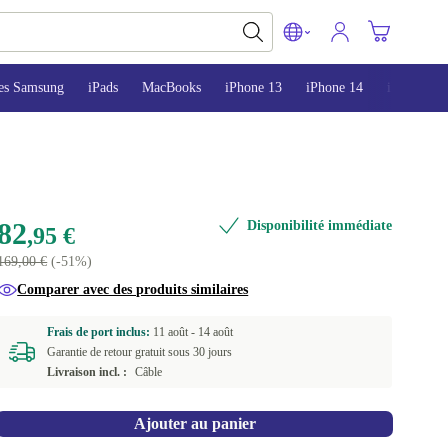
es Samsung
iPads
MacBooks
iPhone 13
iPhone 14
iPhone 15
82
Disponibilité immédiate
,95 €
169,00 €
(-51%)
Comparer avec des produits similaires
Frais de port inclus:
11 août -
14 août
Garantie de retour gratuit sous 30 jours
Livraison incl. :
Câble
Ajouter au panier