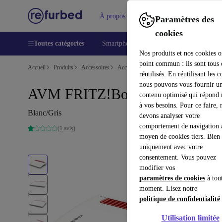
À propos
Aide
Paramètres des
cookies
Toutes catégories
Smartphones
Laptops
Tablettes
Nos produits et nos cookies o
point commun : ils sont tous
Accueil
Produits
Accessoires
Accessoires Ordinateur
réutilisés. En réutilisant les c
nous pouvons vous fournir u
AVM FRITZ!Box 7530
contenu optimisé qui répond
à vos besoins. Pour ce faire, 
Blanc/Gris
devons analyser votre
comportement de navigation 
(1 avis)
moyen de cookies tiers. Bien 
uniquement avec votre
consentement. Vous pouvez
modifier vos
paramètres de cookies
à tou
moment. Lisez notre
politique de confidentialité
.
Utilisation limitée