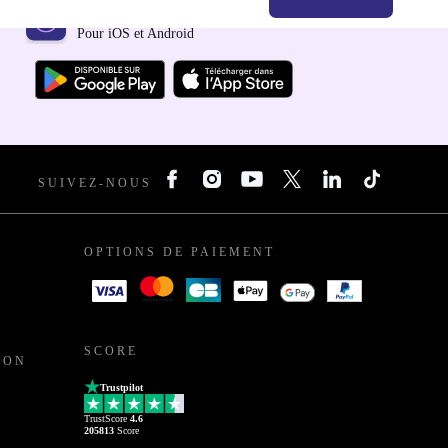
Téléchargez l'application refurbed
Pour iOS et Android
SUIVEZ-NOUS
OPTIONS DE PAIEMENT
SCORE
ION
Trustpilot
TrustScore
4.6
205813
Score