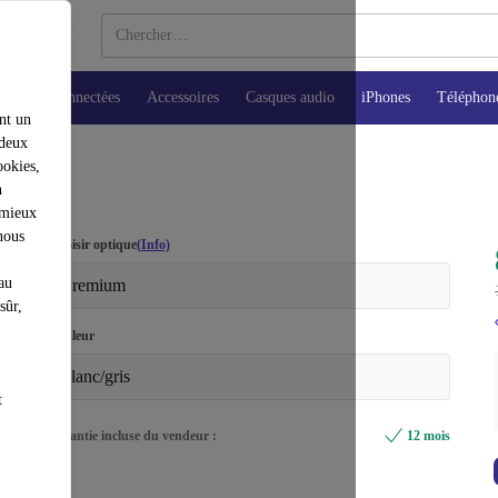
Montres connectées
Accessoires
Casques audio
iPhones
Téléphon
nt un
 deux
ookies,
n
 mieux
nous
Choisir optique
(Info)
au
Premium
sûr,
Couleur
blanc/gris
t
Garantie incluse du vendeur :
12 mois