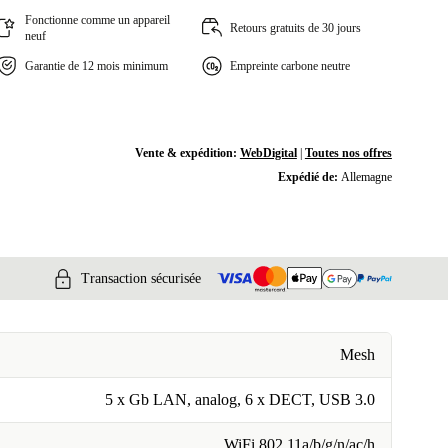
Fonctionne comme un appareil
Retours gratuits de 30 jours
neuf
Garantie de 12 mois minimum
Empreinte carbone neutre
Vente & expédition:
WebDigital
|
Toutes nos offres
Expédié de:
Allemagne
Transaction sécurisée
Mesh
5 x Gb LAN, analog, 6 x DECT, USB 3.0
WiFi 802.11a/b/g/n/ac/h