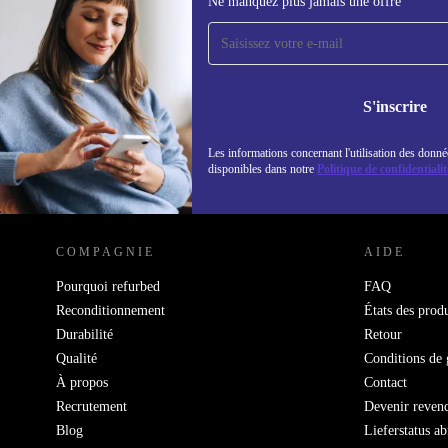
Ne manquez plus jamais une offre
Recevoir offres et infos de
refurbed par mail
Ne manquez plus aucune offre.
Retrouvez les i
politique de co
S'inscrire
Les informations concernant l'utilisation des donné
disponibles dans notre
Politique de confidentialit
REFURBED LUXEMBOURG - RETHINK NEW.
COMPAGNIE
AIDE
Pourquoi refurbed
FAQ
Reconditionnement
États des produ
Durabilité
Retour
Qualité
Conditions de 
À propos
Contact
Recrutement
Devenir reven
Blog
Lieferstatus a