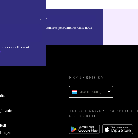
S'inscrire
nformations sur l'utilisation des données personnelles dans notre
nfidentialité
.
es personnelles sont
é
REFURBED EN
Luxembourg
its
garantie
TÉLÉCHARGEZ L'APPLICAT
REFURBED
deur
bfragen