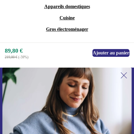
Appareils domestiques
Cuisine
Gros électroménager
89,80 €
Ajouter au panier
219,00 €
(-59%)
Recevoir offres et infos de refurbed
par mail
Ne manquez plus aucune offre.
S'inscrire