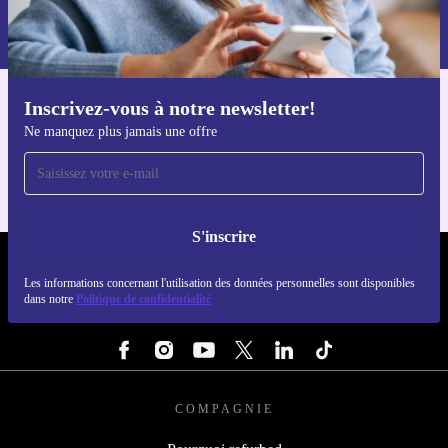
Retrouvez les informations sur l'utilisation des données personnelles
dans notre
politique de confidentialité
.
Inscrivez-vous à notre newsletter!
Téléchargez l'application refurbed
Ne manquez plus jamais une offre
Pour iOS et Android
S'inscrire
REFURBED LUXEMBOURG - RETHINK NEW.
Les informations concernant l'utilisation des données personnelles sont disponibles
dans notre
Politique de confidentialité
SUIVEZ-NOUS
COMPAGNIE