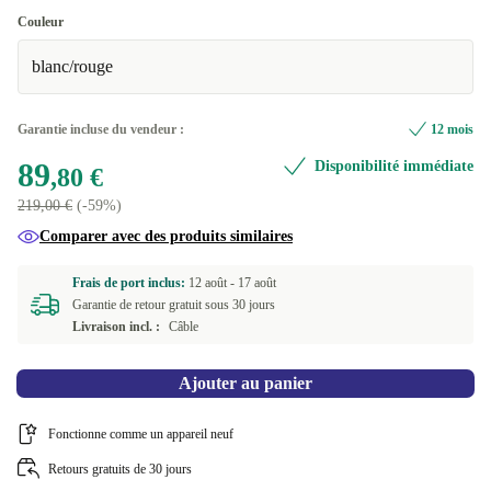
Bien
Couleur
blanc/rouge
Très bien
+15,09 €
Premium
+29,10 €
Garantie incluse du vendeur :
12 mois
89
Disponibilité immédiate
,80 €
219,00 €
(-59%)
Comparer avec des produits similaires
Frais de port inclus:
12 août -
17 août
Garantie de retour gratuit sous 30 jours
Livraison incl. :
Câble
Ajouter au panier
Fonctionne comme un appareil neuf
Retours gratuits de 30 jours