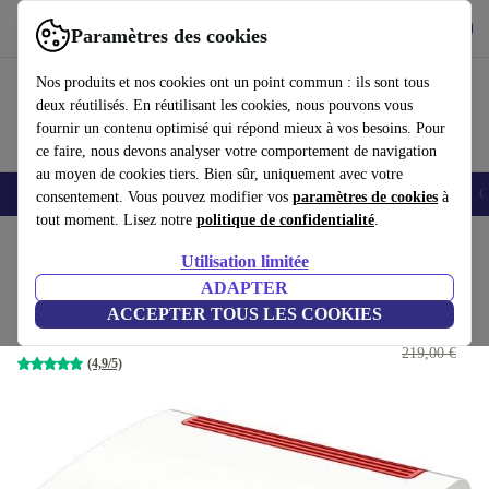
Télécharger l'application
Télécharger
Paramètres des cookies
Utilisez refurbed rapidement et facilement
Nos produits et nos cookies ont un point commun : ils sont tous
deux réutilisés. En réutilisant les cookies, nous pouvons vous
fournir un contenu optimisé qui répond mieux à vos besoins. Pour
ce faire, nous devons analyser votre comportement de navigation
au moyen de cookies tiers. Bien sûr, uniquement avec votre
Smartphones
Laptops
Tablettes
Montres connectées
Accessoires
C
consentement. Vous pouvez modifier vos
paramètres de cookies
à
tout moment. Lisez notre
politique de confidentialité
.
Accueil
Produits
Accessoires
Accessoires Ordinateur
Utilisation limitée
ADAPTER
AVM FRITZ!Box 7590
ACCEPTER TOUS LES COOKIES
89
,80 €
Blanc/Rouge
219,00 €
(4,9/5)