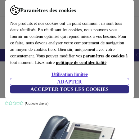
Télécharger l'application
Télécharger
Paramètres des cookies
Utilisez refurbed rapidement et facilement
Nos produits et nos cookies ont un point commun : ils sont tous
deux réutilisés. En réutilisant les cookies, nous pouvons vous
fournir un contenu optimisé qui répond mieux à vos besoins. Pour
ce faire, nous devons analyser votre comportement de navigation
au moyen de cookies tiers. Bien sûr, uniquement avec votre
Smartphones
Laptops
Tablettes
Montres connectées
Accessoires
C
consentement. Vous pouvez modifier vos
paramètres de cookies
à
tout moment. Lisez notre
politique de confidentialité
.
Accueil
Produits
Accessoires
Utilisation limitée
ADAPTER
Cisco 7940G téléphone IP unifié
ACCEPTER TOUS LES COOKIES
Noir
(Collecte d'avis)