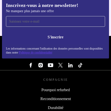
Inscrivez-vous à notre newsletter!
Téléchargez l'application refurbed
Ne manquez plus jamais une offre
Pour iOS et Android
S'inscrire
REFURBED LUXEMBOURG - RETHINK NEW.
Les informations concernant l'utilisation des données personnelles sont disponibles
dans notre
Politique de confidentialité
SUIVEZ-NOUS
COMPAGNIE
Pourquoi refurbed
Reconditionnement
Durabilité