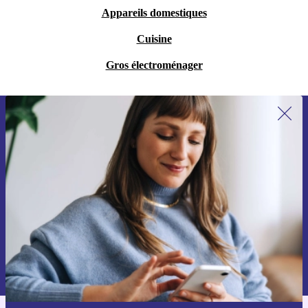
Appareils domestiques
Cuisine
Gros électroménager
Recevoir offres et infos de refurbed
par mail
Ne manquez plus aucune offre.
S'inscrire
Retrouvez les informations sur l'utilisation des données personnelles
dans notre
politique de confidentialité
.