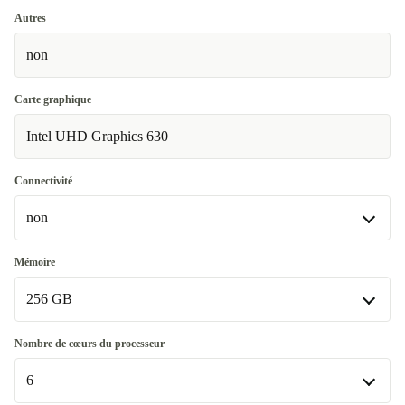
Très bien
Autres
non
Excellent
-3,90 €
Carte graphique
Intel UHD Graphics 630
Connectivité
non
non
Mémoire
Disponible dans d'autres variantes
256 GB
WiFi 802.11a/b/g/n/ac/ax, Bluetooth 5.2
-2,40 €
256 GB
Nombre de cœurs du processeur
6
512 GB
+145,10 €