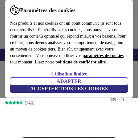
Télécharger l'application
Télécharger
Paramètres des cookies
Utilisez refurbed rapidement et facilement
Nos produits et nos cookies ont un point commun : ils sont tous
deux réutilisés. En réutilisant les cookies, nous pouvons vous
fournir un contenu optimisé qui répond mieux à vos besoins. Pour
ce faire, nous devons analyser votre comportement de navigation
au moyen de cookies tiers. Bien sûr, uniquement avec votre
Smartphones
Laptops
Tablettes
Montres connectées
Accessoires
C
consentement. Vous pouvez modifier vos
paramètres de cookies
à
tout moment. Lisez notre
politique de confidentialité
.
Accueil
Produits
Ordinateurs de bureau
Ordinateurs de bureau HP
Utilisation limitée
ADAPTER
HP EliteDesk 800 G6 DM
ACCEPTER TOUS LES COOKIES
343
,89 €
i5-10500 | 8 GB | 256 GB SSD | Win 11 Pro
889,00 €
(4,7/5)