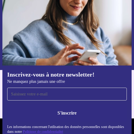
par mail
Ne manquez plus aucune offre.
S'inscrire
Retrouvez les informations sur l'utilisation des données personnelles
dans notre
politique de confidentialité
.
Inscrivez-vous à notre newsletter!
Ne manquez plus jamais une offre
Téléchargez l'application refurbed
Pour iOS et Android
S'inscrire
Les informations concernant l'utilisation des données personnelles sont disponibles
REFURBED LUXEMBOURG - RETHINK NEW.
dans notre
Politique de confidentialité