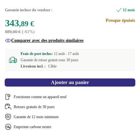
3.10 GHz
Garantie incluse du vendeur :
12 mois
Disponible dans d'autres variantes
343
Presque épuisés
,89 €
2.00 GHz
+144,60 €
889,00 €
(-61%)
Comparer avec des produits similaires
2.30 GHz
+132,23 €
Frais de port inclus:
12 août -
17 août
2.40 GHz
+25,01 €
Garantie de retour gratuit sous 30 jours
Livraison incl. :
Câble
Ajouter au panier
Fonctionne comme un appareil neuf
Retours gratuits de 30 jours
Garantie de 12 mois minimum
Empreinte carbone neutre