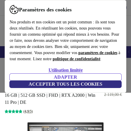
Télécharger l'application
Télécharger
Paramètres des cookies
Utilisez refurbed rapidement et facilement
Nos produits et nos cookies ont un point commun : ils sont tous
deux réutilisés. En réutilisant les cookies, nous pouvons vous
fournir un contenu optimisé qui répond mieux à vos besoins. Pour
ce faire, nous devons analyser votre comportement de navigation
au moyen de cookies tiers. Bien sûr, uniquement avec votre
Smartphones
Laptops
Tablettes
Montres connectées
Accessoires
C
consentement. Vous pouvez modifier vos
paramètres de cookies
à
tout moment. Lisez notre
politique de confidentialité
.
Accueil
Produits
Ordinateurs portables
Ordinateurs portables HP
Utilisation limitée
ADAPTER
HP ZBook Fury 15 G8 | i7-
ACCEPTER TOUS LES COOKIES
11850H | 15.6-pouces
759
,00 €
2 119,00 €
16 GB | 512 GB SSD | FHD | RTX A2000 | Win
11 Pro | DE
(4,9/5)