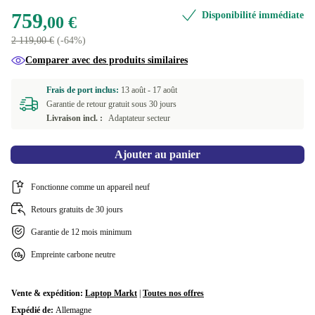
Disponible dans d'autres variantes
759
Disponibilité immédiate
,00 €
Neuve
+261,00 €
2 119,00 €
(-64%)
Comparer avec des produits similaires
Frais de port inclus:
13 août -
17 août
Garantie de retour gratuit sous 30 jours
Livraison incl. :
Adaptateur secteur
Ajouter au panier
Fonctionne comme un appareil neuf
Retours gratuits de 30 jours
Garantie de 12 mois minimum
Empreinte carbone neutre
Vente & expédition:
Laptop Markt
|
Toutes nos offres
Expédié de:
Allemagne