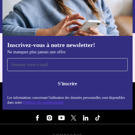
S'inscrire
Retrouvez les informations sur l'utilisation des données personnelles
dans notre
politique de confidentialité
.
Inscrivez-vous à notre newsletter!
Téléchargez l'application refurbed
Ne manquez plus jamais une offre
Pour iOS et Android
S'inscrire
REFURBED LUXEMBOURG - RETHINK NEW.
Les informations concernant l'utilisation des données personnelles sont disponibles
dans notre
Politique de confidentialité
SUIVEZ-NOUS