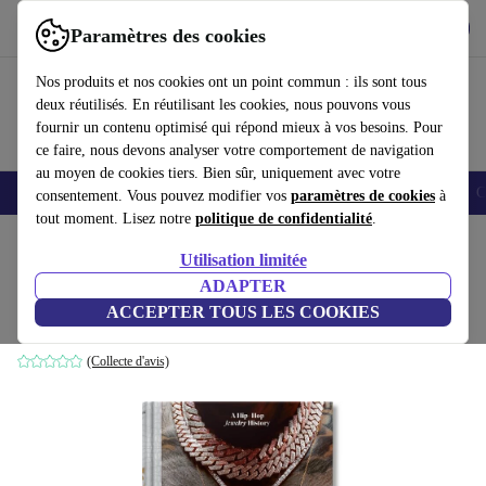
Télécharger l'application
Télécharger
Paramètres des cookies
Utilisez refurbed rapidement et facilement
Nos produits et nos cookies ont un point commun : ils sont tous
deux réutilisés. En réutilisant les cookies, nous pouvons vous
fournir un contenu optimisé qui répond mieux à vos besoins. Pour
ce faire, nous devons analyser votre comportement de navigation
au moyen de cookies tiers. Bien sûr, uniquement avec votre
Smartphones
Laptops
Tablettes
Montres connectées
Accessoires
C
consentement. Vous pouvez modifier vos
paramètres de cookies
à
tout moment. Lisez notre
politique de confidentialité
.
Accueil
Produits
Ménage
Meubles
Utilisation limitée
ADAPTER
Ice Cold. A Hip-Hop Jewelry History
ACCEPTER TOUS LES COOKIES
blanc
(Collecte d'avis)