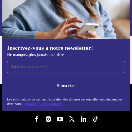
S'inscrire
Retrouvez les informations sur l'utilisation des données personnelles
dans notre
politique de confidentialité
.
Inscrivez-vous à notre newsletter!
Téléchargez l'application refurbed
Ne manquez plus jamais une offre
Pour iOS et Android
S'inscrire
REFURBED LUXEMBOURG - RETHINK NEW.
Les informations concernant l'utilisation des données personnelles sont disponibles
dans notre
Politique de confidentialité
SUIVEZ-NOUS