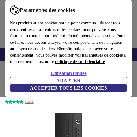
Télécharger l'application
Télécharger
Paramètres des cookies
Utilisez refurbed rapidement et facilement
Nos produits et nos cookies ont un point commun : ils sont tous
deux réutilisés. En réutilisant les cookies, nous pouvons vous
fournir un contenu optimisé qui répond mieux à vos besoins. Pour
ce faire, nous devons analyser votre comportement de navigation
au moyen de cookies tiers. Bien sûr, uniquement avec votre
Smartphones
Laptops
Tablettes
Montres connectées
Accessoires
C
consentement. Vous pouvez modifier vos
paramètres de cookies
à
tout moment. Lisez notre
politique de confidentialité
.
Accueil
Produits
Ordinateurs de bureau
Ordinateurs de bureau Lenovo
Utilisation limitée
ADAPTER
Lenovo V530s SFF
ACCEPTER TOUS LES COOKIES
i3-8100 | 8 GB | 128 GB SSD | Win 11 Pro
(4 avis)