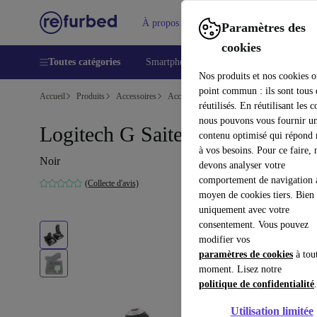
À propos
Aide
Paramètres des
cookies
Toutes catégories
Smartphones
Laptops
Tablettes
Nos produits et nos cookies o
point commun : ils sont tous
Accueil
Produits
Accessoires
Accessoires Ordinateur
réutilisés. En réutilisant les c
nous pouvons vous fournir u
Logitech G Saitek X52
contenu optimisé qui répond
à vos besoins. Pour ce faire, 
Noir
devons analyser votre
comportement de navigation 
(Collecte d'avis)
moyen de cookies tiers. Bien 
uniquement avec votre
consentement. Vous pouvez
modifier vos
paramètres de cookies
à tou
moment. Lisez notre
politique de confidentialité
.
Utilisation limitée