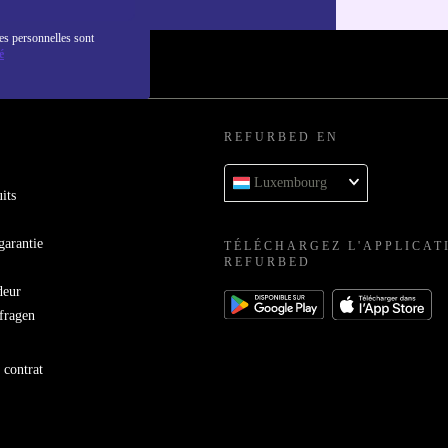
es personnelles sont
é
REFURBED EN
Luxembourg
its
garantie
TÉLÉCHARGEZ L'APPLICAT
REFURBED
deur
bfragen
 contrat