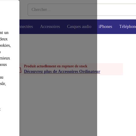
Montres connectées
Accessoires
Casques audio
iPhones
Téléphon
nt un
 deux
ookies,
n
 mieux
nous
Produit actuellement en rupture de stock
Découvrez plus de Accessoires Ordinateur
au
sûr,
t