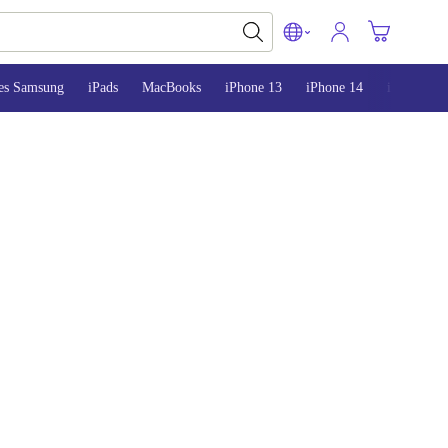
es Samsung
iPads
MacBooks
iPhone 13
iPhone 14
iPhone 15