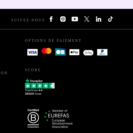
SUIVEZ-NOUS
OPTIONS DE PAIEMENT
SCORE
ION
Trustpilot
TrustScore
4.6
205610
Score