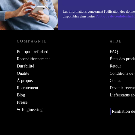
Les informations concernant l'utilisation des donné
disponibles dans notre
Politique de confidentialit
REFURBED LUXEMBOURG - RETHINK NEW.
COMPAGNIE
AIDE
Pourquoi refurbed
FAQ
Reconditionnement
États des produ
Durabilité
Retour
Qualité
Conditions de 
À propos
Contact
Recrutement
Devenir reven
Blog
Lieferstatus a
Presse
↪ Engineering
Résiliation de