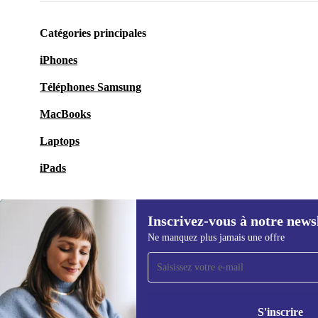
Catégories principales
iPhones
Téléphones Samsung
MacBooks
Laptops
iPads
Inscrivez-vous à notre news
Ne manquez plus jamais une offre
Recevoir offres et infos de
refurbed par mail
Ne manquez plus aucune offre.
Retrouvez les i
politique de co
S'inscrire