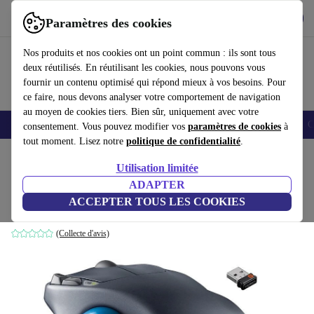
Télécharger l'application
Télécharger
Paramètres des cookies
Utilisez refurbed rapidement et facilement
Nos produits et nos cookies ont un point commun : ils sont tous
deux réutilisés. En réutilisant les cookies, nous pouvons vous
fournir un contenu optimisé qui répond mieux à vos besoins. Pour
ce faire, nous devons analyser votre comportement de navigation
au moyen de cookies tiers. Bien sûr, uniquement avec votre
Smartphones
Laptops
Tablettes
Montres connectées
Accessoires
C
consentement. Vous pouvez modifier vos
paramètres de cookies
à
tout moment. Lisez notre
politique de confidentialité
.
Accueil
Produits
Accessoires
Accessoires Ordinateur
Souris
Utilisation limitée
ADAPTER
Logitech M570 Trackball
ACCEPTER TOUS LES COOKIES
Noir
(Collecte d'avis)