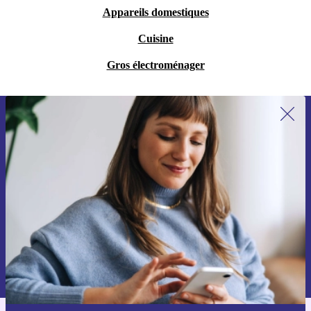
Appareils domestiques
Cuisine
Gros électroménager
Recevoir offres et infos de refurbed
par mail
Ne manquez plus aucune offre.
S'inscrire
Retrouvez les informations sur l'utilisation des données personnelles
dans notre
politique de confidentialité
.