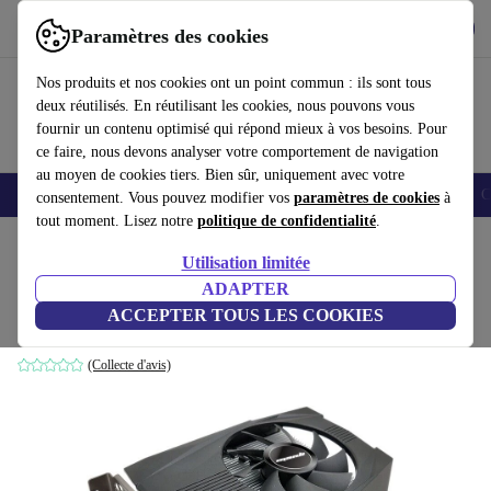
Télécharger l'application
Télécharger
Paramètres des cookies
Utilisez refurbed rapidement et facilement
Nos produits et nos cookies ont un point commun : ils sont tous
deux réutilisés. En réutilisant les cookies, nous pouvons vous
fournir un contenu optimisé qui répond mieux à vos besoins. Pour
ce faire, nous devons analyser votre comportement de navigation
au moyen de cookies tiers. Bien sûr, uniquement avec votre
Smartphones
Laptops
Tablettes
Montres connectées
Accessoires
C
consentement. Vous pouvez modifier vos
paramètres de cookies
à
tout moment. Lisez notre
politique de confidentialité
.
Accueil
Produits
Accessoires
Accessoires Ordinateur
Composants informatique
Utilisation limitée
ADAPTER
Manli GeForce GTX 1650
ACCEPTER TOUS LES COOKIES
4 GB GDDR6
(Collecte d'avis)