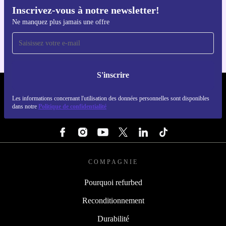
Inscrivez-vous à notre newsletter!
Téléchargez l'application refurbed
Ne manquez plus jamais une offre
Pour iOS et Android
S'inscrire
REFURBED LUXEMBOURG - RETHINK NEW.
Les informations concernant l'utilisation des données personnelles sont disponibles
dans notre
Politique de confidentialité
SUIVEZ-NOUS
COMPAGNIE
Pourquoi refurbed
Reconditionnement
Durabilité