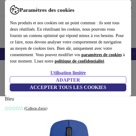
Télécharger l'application
Télécharger
Paramètres des cookies
Utilisez refurbed rapidement et facilement
Nos produits et nos cookies ont un point commun : ils sont tous
deux réutilisés. En réutilisant les cookies, nous pouvons vous
fournir un contenu optimisé qui répond mieux à vos besoins. Pour
ce faire, nous devons analyser votre comportement de navigation
au moyen de cookies tiers. Bien sûr, uniquement avec votre
Smartphones
Laptops
Tablettes
Montres connectées
Accessoires
C
consentement. Vous pouvez modifier vos
paramètres de cookies
à
tout moment. Lisez notre
politique de confidentialité
.
Accueil
Produits
Accessoires
Accessoires Ordinateur
Souris
Utilisation limitée
ADAPTER
Rapoo M300 Silencieuse Multi-Mode
ACCEPTER TOUS LES COOKIES
Sans Fil
Bleu
(Collecte d'avis)