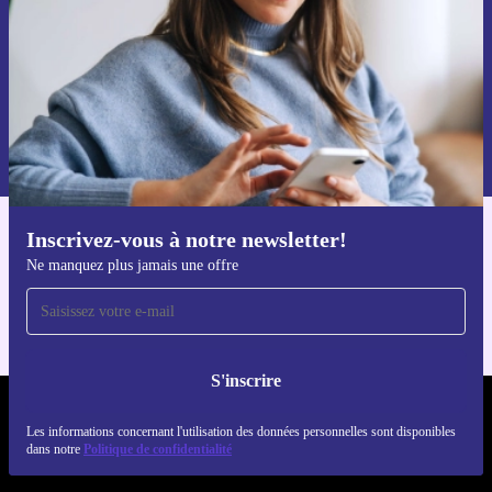
S'inscrire
Retrouvez les informations sur l'utilisation des données personnelles
dans notre
politique de confidentialité
.
Inscrivez-vous à notre newsletter!
Téléchargez l'application refurbed
Ne manquez plus jamais une offre
Pour iOS et Android
S'inscrire
REFURBED LUXEMBOURG - RETHINK NEW.
Les informations concernant l'utilisation des données personnelles sont disponibles
dans notre
Politique de confidentialité
SUIVEZ-NOUS